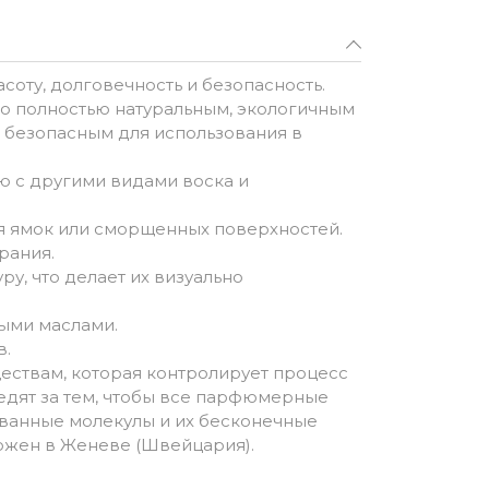
оту, долговечность и безопасность.
его полностью натуральным, экологичным
о безопасным для использования в
ию с другими видами воска и
ия ямок или сморщенных поверхностей.
рания.
у, что делает их визуально
ыми маслами.
в.
еществам, которая контролирует процесс
дят за тем, чтобы все парфюмерные
ованные молекулы и их бесконечные
ожен в Женеве (Швейцария).