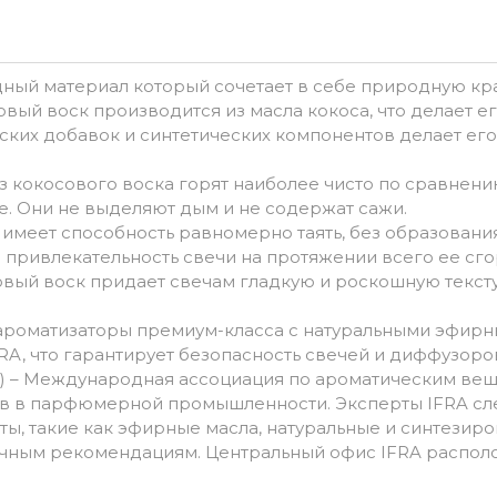
ный материал который сочетает в себе природную крас
овый воск производится из масла кокоса, что делает 
ских добавок и синтетических компонентов делает ег
из кокосового воска горят наиболее чисто по сравнен
. Они не выделяют дым и не содержат сажи.
имеет способность равномерно таять, без образован
ю привлекательность свечи на протяжении всего ее сго
вый воск придает свечам гладкую и роскошную текстур
 ароматизаторы премиум-класса с натуральными эфирн
A, что гарантирует безопасность свечей и диффузоро
(IFRA) – Международная ассоциация по ароматическим в
в в парфюмерной промышленности. Эксперты IFRA сле
ы, такие как эфирные масла, натуральные и синтезир
учным рекомендациям. Центральный офис IFRA распол