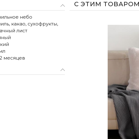
С ЭТИМ ТОВАРО
нильное небо
иль, какао, сухофрукты,
ачный лист
яный
нкий
мл
2 месяцев